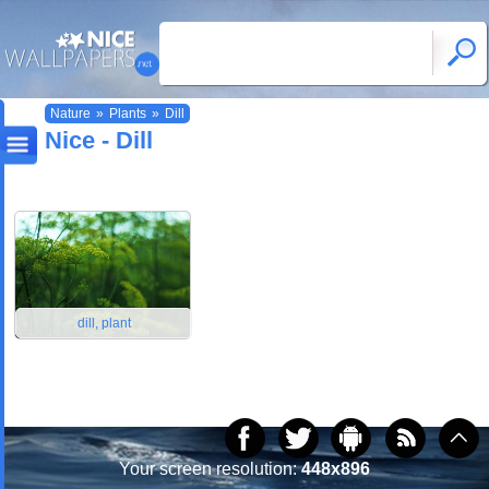
Nature
»
Plants
»
Dill
Nice - Dill
dill, plant
Your screen resolution:
448x896