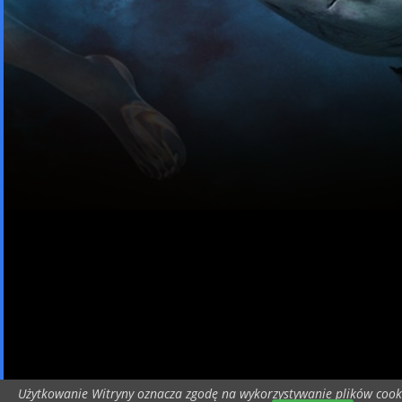
Użytkowanie Witryny oznacza zgodę na wykorzystywanie plików cook