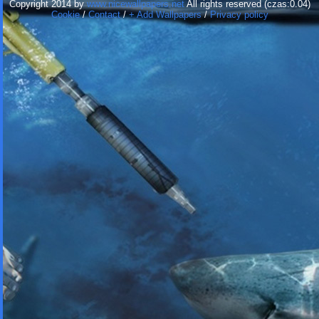
Copyright 2014 by
www.nicewallpapers.net
All rights reserved (czas:0.04)
Cookie
/
Contact
/
+ Add Wallpapers
/
Privacy policy