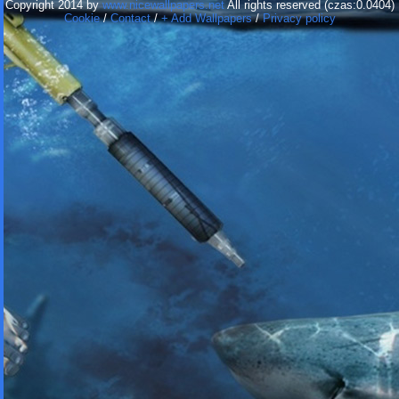
Copyright 2014 by
www.nicewallpapers.net
All rights reserved (czas:0.0404)
Cookie
/
Contact
/
+ Add Wallpapers
/
Privacy policy