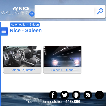
Automobile
»
Saleen
Nice - Saleen
Saleen S7, interior
Saleen S7, tunnel
Your screen resolution:
448x896