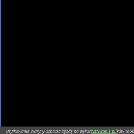
Użytkowanie Witryny oznacza zgodę na wykorzystywanie plików cook